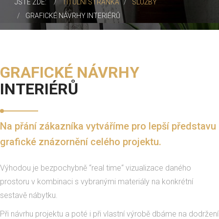
JSTE ZDE:
TITULNÍ STRÁNKA
SLUŽBY
GRAFICKÉ NÁVRHY INTERIÉRŮ
GRAFICKÉ NÁVRHY
INTERIÉRŮ
Na přání zákazníka vytváříme pro lepší představu
grafické znázornění celého projektu.
Výhodou je bezpochybně “real time“ vizualizace daného
prostoru v kombinaci s vybranými materiály na konkrétní
sestavě nábytku.
Při návrhu projektu a poté i při vlastní výrobě dbáme na dodržení