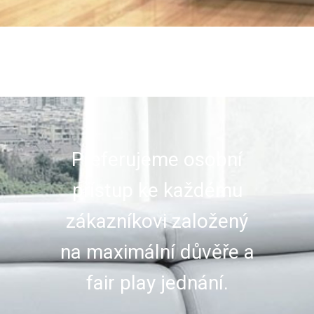
Preferujeme osobní
přístup ke každému
zákazníkovi založený
na maximální důvěře a
fair play jednání.