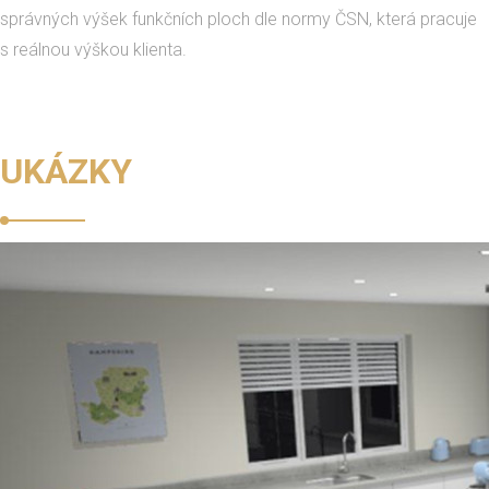
správných výšek funkčních ploch dle normy ČSN, která pracuje
s reálnou výškou klienta.
UKÁZKY