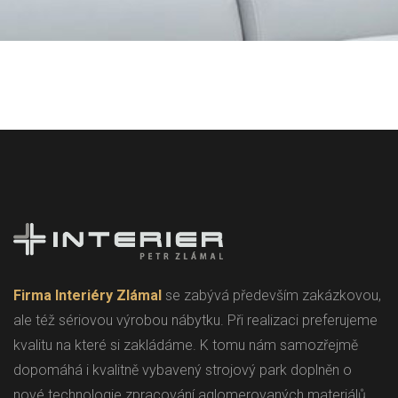
Firma Interiéry Zlámal
se zabývá především zakázkovou,
ale též sériovou výrobou nábytku. Při realizaci preferujeme
kvalitu na které si zakládáme. K tomu nám samozřejmě
dopomáhá i kvalitně vybavený strojový park doplněn o
nové technologie zpracování aglomerovaných materiálů.